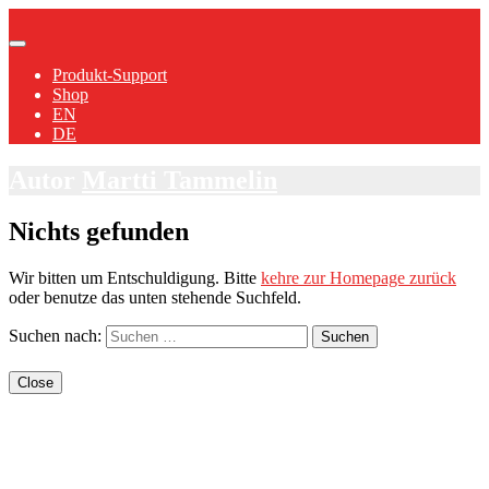
Produkt-Support
Shop
EN
DE
Autor
Martti Tammelin
Nichts gefunden
Wir bitten um Entschuldigung. Bitte
kehre zur Homepage zurück
oder benutze das unten stehende Suchfeld.
Suchen nach:
Close